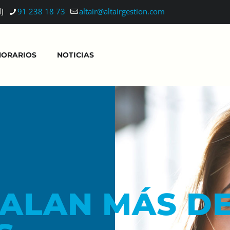
d]
91 238 18 73
altair@altairgestion.com
HORARIOS
NOTICIAS
ALAN MÁS D