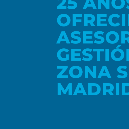
25 AÑO
OFREC
ASESO
GESTIÓ
ZONA S
MADRI