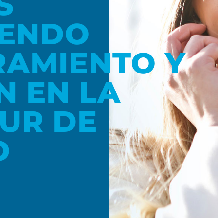
S
IENDO
RAMIENTO Y
N EN LA
UR DE
D