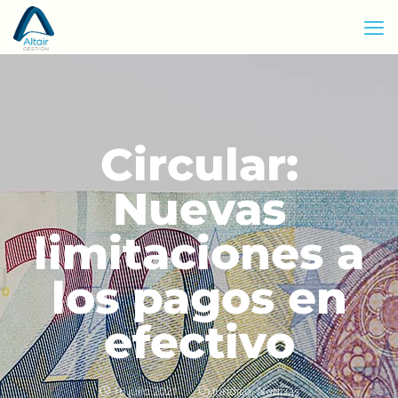
Circular:
Nuevas
limitaciones a
los pagos en
efectivo
16 julio 2021
Jurídico
,
Noticias