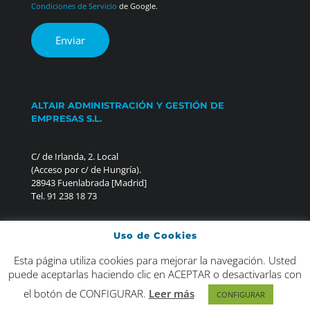
Condiciones de Servicio
de Google.
ALTAIR ADMINISTRACIÓN Y GESTIÓN DE
EMPRESAS S.L.
C/ de Irlanda, 2. Local
(Acceso por c/ de Hungría).
28943 Fuenlabrada [Madrid]
Tel. 91 238 18 73
Uso de Cookies
Esta página utiliza cookies para mejorar la navegación. Usted
©2020 Altair administración y gestión de empresas, S.L. |
puede aceptarlas haciendo clic en ACEPTAR o desactivarlas con
Diseño
LMAD.
el botón de CONFIGURAR.
Leer más
CONFIGURAR